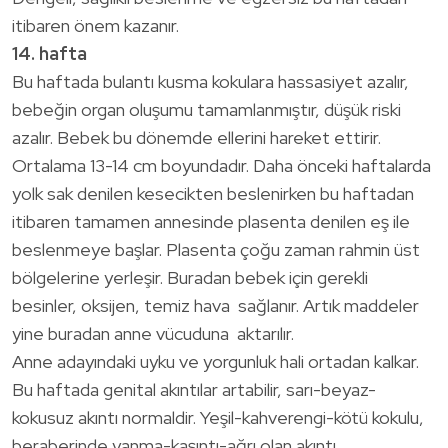
itibaren önem kazanır.
14. hafta
Bu haftada bulantı kusma kokulara hassasiyet azalır,
bebeğin organ oluşumu tamamlanmıştır, düşük riski
azalır. Bebek bu dönemde ellerini hareket ettirir.
Ortalama 13-14 cm boyundadır. Daha önceki haftalarda
yolk sak denilen kesecikten beslenirken bu haftadan
itibaren tamamen annesinde plasenta denilen eş ile
beslenmeye başlar. Plasenta çoğu zaman rahmin üst
bölgelerine yerleşir. Buradan bebek için gerekli
besinler, oksijen, temiz hava sağlanır. Artık maddeler
yine buradan anne vücuduna aktarılır.
Anne adayındaki uyku ve yorgunluk hali ortadan kalkar.
Bu haftada genital akıntılar artabilir, sarı-beyaz-
kokusuz akıntı normaldir. Yeşil-kahverengi-kötü kokulu,
beraberinde yanma-kaşıntı-ağrı olan akıntı