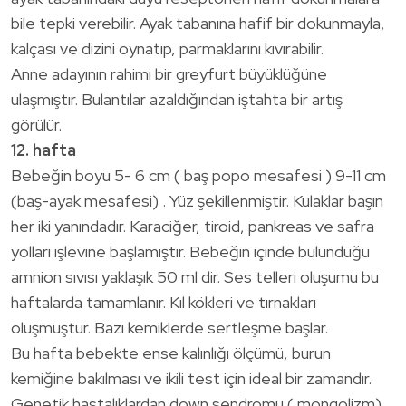
bile tepki verebilir. Ayak tabanına hafif bir dokunmayla,
kalçası ve dizini oynatıp, parmaklarını kıvırabilir.
Anne adayının rahimi bir greyfurt büyüklüğüne
ulaşmıştır. Bulantılar azaldığından iştahta bir artış
görülür.
12. hafta
Bebeğin boyu 5- 6 cm ( baş popo mesafesi ) 9-11 cm
(baş-ayak mesafesi) . Yüz şekillenmiştir. Kulaklar başın
her iki yanındadır. Karaciğer, tiroid, pankreas ve safra
yolları işlevine başlamıştır. Bebeğin içinde bulunduğu
amnion sıvısı yaklaşık 50 ml dir. Ses telleri oluşumu bu
haftalarda tamamlanır. Kıl kökleri ve tırnakları
oluşmuştur. Bazı kemiklerde sertleşme başlar.
Bu hafta bebekte ense kalınlığı ölçümü, burun
kemiğine bakılması ve ikili test için ideal bir zamandır.
Genetik hastalıklardan down sendromu ( mongolizm)