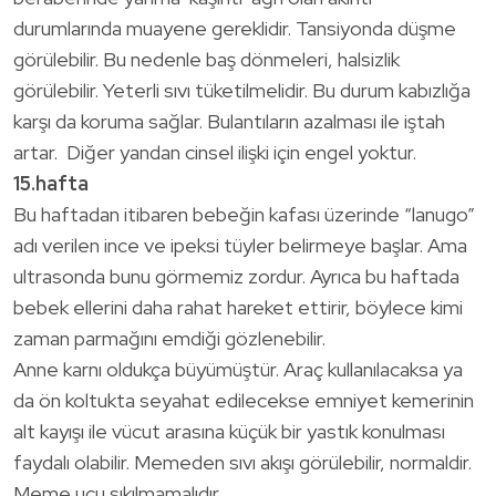
durumlarında muayene gereklidir. Tansiyonda düşme
görülebilir. Bu nedenle baş dönmeleri, halsizlik
görülebilir. Yeterli sıvı tüketilmelidir. Bu durum kabızlığa
karşı da koruma sağlar. Bulantıların azalması ile iştah
artar. Diğer yandan cinsel ilişki için engel yoktur.
15.hafta
Bu haftadan itibaren bebeğin kafası üzerinde “lanugo”
adı verilen ince ve ipeksi tüyler belirmeye başlar. Ama
ultrasonda bunu görmemiz zordur. Ayrıca bu haftada
bebek ellerini daha rahat hareket ettirir, böylece kimi
zaman parmağını emdiği gözlenebilir.
Anne karnı oldukça büyümüştür. Araç kullanılacaksa ya
da ön koltukta seyahat edilecekse emniyet kemerinin
alt kayışı ile vücut arasına küçük bir yastık konulması
faydalı olabilir. Memeden sıvı akışı görülebilir, normaldir.
Meme ucu sıkılmamalıdır.