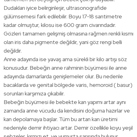
Dudakları iyice belirginleşir, ultrasonografide
gülümsemesi fark edilebilir. Boyu 17-18 santimetre
kadar olmuştur, kilosu ise 600 gram civarındadır.
Gözleri tamamen gelişmiş olmasına rağmen renkli kısmı
olan iris daha pigmente değildir, yani göz rengi belli
değildir.
Anne adayında ise yavaş ama sürekli bir kilo artışı söz
konusudur. Bebeğin anne rahminin büyümesi ile anne
adayında damarlarda genişlemeler olur. Bu nedenle
bacaklarda ve genital bölgede varis, hemoroid ( basur)
sorunları karşımıza çıkabilir.
Bebeğin büyümesi ile bebekte kan yapımı artar aynı
zamanda anne vücudu da kendisini doğuma hazırlar ve
kan depolamaya başlar. Tüm bu artan kan üretimi
nedeniyle demir ihtiyacı artar. Demir özellikle koyu yeşil
sebzeler, kırmızı et ve yumurta sarısında bulunur.